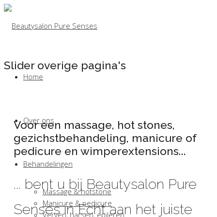
Slider overige pagina's
Home
Over ons
Voor een massage, hot stones,
gezichstbehandeling, manicure of
pedicure en wimper­extensions...
Behandelingen
... bent u bij Beautysalon Pure
Massage & hotstone
Manicure & pedicure
Senses in Echt aan het juiste
Verven, harsen, epileren