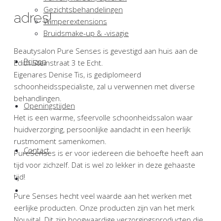
Gezichtsbehandelingen
adres!
Wimperextensions
Bruidsmake-up & -visagie
Beautysalon Pure Senses is gevestigd aan huis aan de
Prijzen
Edith Steinstraat 3 te Echt.
Eigenares Denise Tis, is gediplomeerd
schoonheidsspecialiste, zal u verwennen met diverse
behandlingen.
Openingstijden
Het is een warme, sfeervolle schoonheidssalon waar
huidverzorging, persoonlijke aandacht in een heerlijk
rustmoment samenkomen.
Contact
PureSenses is er voor iedereen die behoefte heeft aan
tijd voor zichzelf. Dat is wel zo lekker in deze gehaaste
tijd!
Pure Senses hecht veel waarde aan het werken met
eerlijke producten. Onze producten zijn van het merk
Nouvital. Dit zijn hoogwaardige verzorgingsproducten die